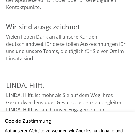
der Apotheke vor Ort oder über unsere digitalen
Kontaktpunkte.
Wir sind ausgezeichnet
Vielen lieben Dank an all unsere Kunden
deutschlandweit für diese tollen Auszeichnungen für
uns und unsere Teams, die täglich für Sie vor Ort im
Einsatz sind.
LINDA. Hilft.
LINDA. Hilft.
ist mehr als Sie auf dem Weg Ihres
Gesundwerdens oder Gesundbleibens zu begleiten.
LINDA. Hilft.
ist auch unser Engagement für
Gesundheitsorganisationen, die auf Unterstützung
Cookie Zustimmung
angewiesen sind - sowie beispielsweise der
Auf unserer Website verwenden wir Cookies, um Inhalte und
Bundesverband Kinderhospiz e. V. Schauen Sie gerne