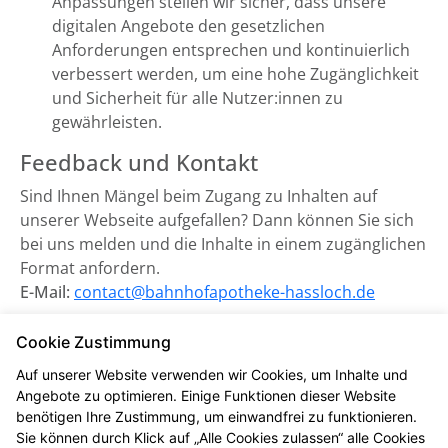
Anpassungen stellen wir sicher, dass unsere
digitalen Angebote den gesetzlichen
Anforderungen entsprechen und kontinuierlich
verbessert werden, um eine hohe Zugänglichkeit
und Sicherheit für alle Nutzer:innen zu
gewährleisten.
Feedback und Kontakt
Sind Ihnen Mängel beim Zugang zu Inhalten auf
unserer Webseite aufgefallen? Dann können Sie sich
bei uns melden und die Inhalte in einem zugänglichen
Format anfordern.
E-Mail:
contact@bahnhofapotheke-hassloch.de
Zuständige Marktüberwachungsbehörde:
Cookie Zustimmung
Marktüberwachungsstelle der Länder für die
Auf unserer Website verwenden wir Cookies, um Inhalte und
Barrierefreiheit von Produkten und Dienstleistungen
Angebote zu optimieren. Einige Funktionen dieser Website
(MLBF) in Magdeburg, Sachsen-Anhalt.
benötigen Ihre Zustimmung, um einwandfrei zu funktionieren.
Sie können durch Klick auf „Alle Cookies zulassen“ alle Cookies