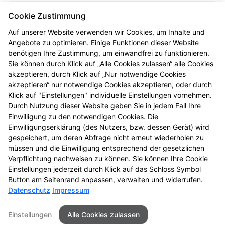
PLZ/Ort:
Cookie Zustimmung
67454 Haßloch
Auf unserer Website verwenden wir Cookies, um Inhalte und
Telefon:
Angebote zu optimieren. Einige Funktionen dieser Website
063245740
benötigen Ihre Zustimmung, um einwandfrei zu funktionieren.
Sie können durch Klick auf „Alle Cookies zulassen“ alle Cookies
Fax:
akzeptieren, durch Klick auf „Nur notwendige Cookies
+49 (6324) 980863
akzeptieren“ nur notwendige Cookies akzeptieren, oder durch
Klick auf "Einstellungen" individuelle Einstellungen vornehmen.
E-Mail:
Durch Nutzung dieser Website geben Sie in jedem Fall Ihre
contact@bahnhofapotheke-hassloch.de
Einwilligung zu den notwendigen Cookies. Die
Einwilligungserklärung (des Nutzers, bzw. dessen Gerät) wird
Öffnungszeiten
gespeichert, um deren Abfrage nicht erneut wiederholen zu
müssen und die Einwilligung entsprechend der gesetzlichen
Mo, Di, Do, Fr
: 08:00-12:30 und 14:30-18:30
Verpflichtung nachweisen zu können. Sie können Ihre Cookie
Mi, Sa
: 08:00-12:30
Einstellungen jederzeit durch Klick auf das Schloss Symbol
Button am Seitenrand anpassen, verwalten und widerrufen.
Datenschutz
Impressum
Kontakt
Impressum
Datenschutz
Einstellungen
Alle Cookies zulassen
Barrierefreiheit